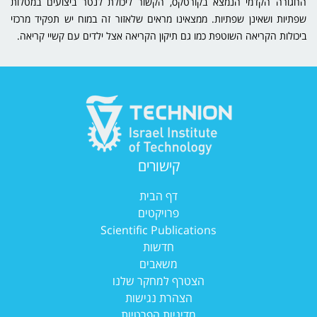
החגורה הקדמי הנמצא בקורטקס, הקשור ליכולת לנטר ביצועים במטלות
שפתיות ושאינן שפתיות. ממצאינו מראים שלאזור זה במוח יש תפקיד מרכזי
ביכולות הקריאה השוטפת כמו גם תיקון הקריאה אצל ילדים עם קשיי קריאה.
התפתחות שפתית בזמן הקורונה – חדש!
מסכים או ספרים? מתוך פרונטירז מדע לצעירים
פעילויות נפלאות לזמן איכות עם הילדים!
תפקיד יכולות ניהוליות בשפה אצל ילדים דוברי עברית:
קישורים
ההרשמה למחקר פתוחה!
דף הבית
חשיבות האוריינות בפעוטות – ההרשמה למחקר פתוחה!
פרויקטים
Scientific Publications
משחקי פסח-משחקי פסחא
חדשות
משאבים
פעילות יצירת מוח
הצטרף למחקר שלנו
הצהרת נגישות
מדיניות הפרטיות