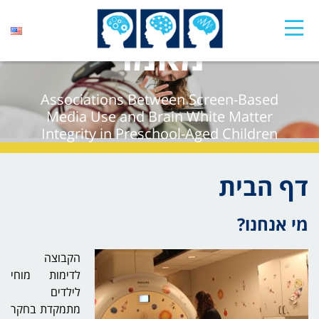
מאמר
Associations Between Screen-Based
Media Use and Brain White Matter
Integrity in Preschool-Aged Children
קרא עוד
דף הבית
מי אנחנו?
הקבוצה
לדימות מוחי
לילדים
מתמקדת בחקר