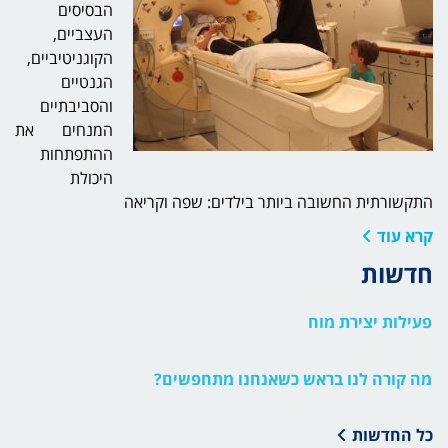
הבסיסים
העצביים,
הקוגניטיביים,
הגנטיים
והסביבתיים
המנחים את
תפקיד יכולות ניהוליות בשפה אצל ילדים דוברי עברית:
ההתפתחות
ההרשמה למחקר פתוחה!
היכולת
התקשורתית החשובה ביותר בילדים: שפה וקריאה
חשיבות האוריינות בפעוטות – ההרשמה למחקר פתוחה!
קרא עוד
משחקי פסח-משחקי פסחא
חדשות
פעילות יצירת מוח
מה קורה לנו בראש כשאנחנו מתחפשים?
כל החדשות
אירוע פוסטרים – קורס מוח וחינוך, לקויות למידה בילדים