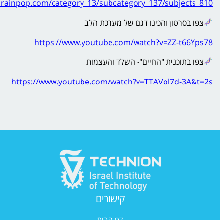
l.brainpop.com/category_13/subcategory_137/subjects_810/
צפו בסרטון והכינו דגם של מערכת הלב
https://www.youtube.com/watch?v=ZZ-t66Yps78
צפו בתוכנית "החיים"- השלד והעצמות
https://www.youtube.com/watch?v=TTAVol7d-3A&t=2s
קישורים
דף הבית