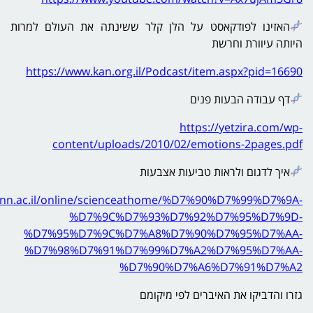
האזינו לפודקאסט על הלן קלר ששינתה את העולם למרות
היותה עיוורת וחרשת
https://www.kan.org.il/Podcast/item.aspx?pid=16690
דף עבודה הבעות פנים
https://yetzira.com/wp-
content/uploads/2010/02/emotions-2pages.pdf
איך לדגום ולראות טביעות אצבעות
mann.ac.il/online/scienceathome/%D7%90%D7%99%D7%9A-
%D7%9C%D7%93%D7%92%D7%95%D7%9D-
%D7%95%D7%9C%D7%A8%D7%90%D7%95%D7%AA-
%D7%98%D7%91%D7%99%D7%A2%D7%95%D7%AA-
%D7%90%D7%A6%D7%91%D7%A2
גזרו והדביקו את האיברים לפי מיקומם