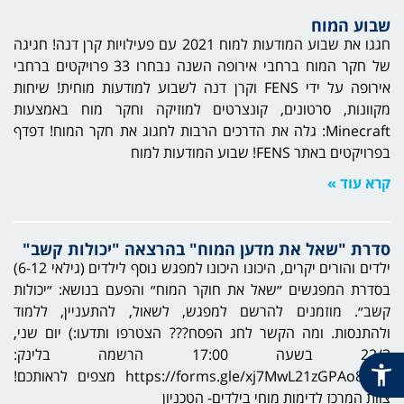
שבוע המוח
חגגו את שבוע המודעות למוח 2021 עם פעילויות קרן דנה! חגיגה
של חקר המוח ברחבי אירופה השנה נבחרו 33 פרויקטים ברחבי
אירופה על ידי FENS וקרן דנה לשבוע למודעות מוחית! שיחות
מקוונות, סרטונים, קונצרטים למוזיקה וחקר מוח באמצעות
Minecraft: גלה את הדרכים הרבות לחגוג את חקר המוח! דפדף
בפרויקטים באתר FENS! שבוע המודעות למוח
קרא עוד »
סדרת "שאל את מדען המוח" בהרצאה "יכולות קשב"
ילדים והורים יקרים, היכונו היכונו למפגש נוסף לילדים (גילאי 6-12)
בסדרת המפגשים ״שאל את חוקר המוח״ והפעם בנושא: ״יכולות
קשב״. מוזמנים להרשם למפגש, לשאול, להתעניין, ללמוד
ולהתנסות. ומה הקשר לחג הפסח??? הצטרפו ותדעו:) יום שני,
22/3 בשעה 17:00 הרשמה בלינק:
https://forms.gle/xj7MwL21zGPAo89N8 מצפים לראותכם!
צוות המרכז לדימות מוחי בילדים- הטכניון